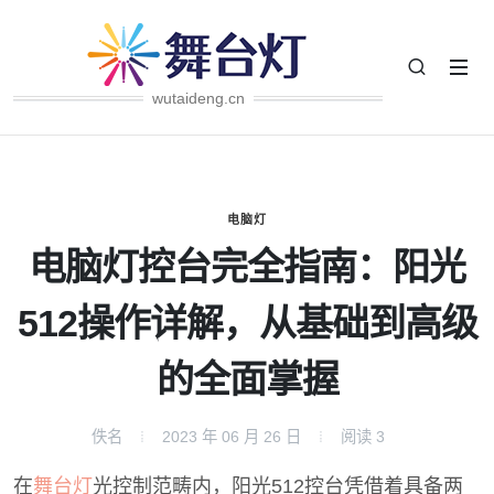
wutaideng.cn
电脑灯
电脑灯控台完全指南：阳光
512操作详解，从基础到高级
的全面掌握
佚名
2023 年 06 月 26 日
阅读
3
在
舞台灯
光控制范畴内，阳光512控台凭借着具备两