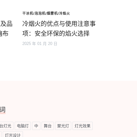
干冰机/泡泡机/烟雾机/冷焰火
格及品
冷烟火的优点与使用注意事
遍布
项：安全环保的焰火选择
2025 年 01 月 20 日
词
台灯光
电脑灯
中
舞台
聚光灯
灯光效果
灯光设计