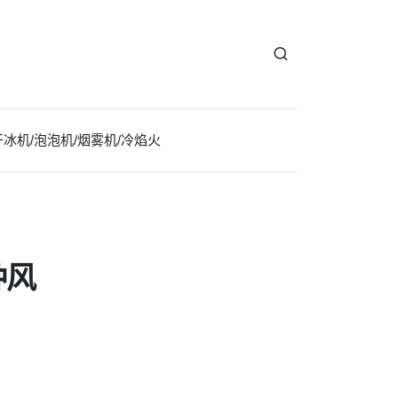
干冰机/泡泡机/烟雾机/冷焰火
种风