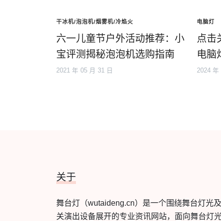
干冰机/泡泡机/烟雾机/冷焰火
电脑灯
六一儿童节户外活动推荐：小
点击
宝评测揭秘泡泡机选购指南
电脑
2021 年 05 月 31 日
2024 年
关于
舞台灯（wutaideng.cn）是一个围绕舞台灯光
关演出设备展开的专业资讯网站，面向舞台灯