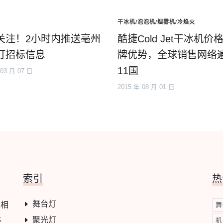
干冰机/泡泡机/烟雾机/冷焰火
关注！2小时内推送亳州
酷捷Cold Jet干冰机价
灯招标信息
牌优势，全球销售网络
11国
 03 月 07 日
2015 年 08 月 01 日
索引
热
舞台灯
及相
舞
光
聚光灯
机