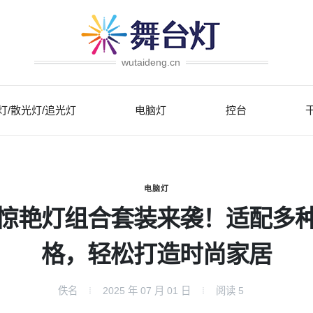
wutaideng.cn
灯/散光灯/追光灯
电脑灯
控台
电脑灯
惊艳灯组合套装来袭！适配多
格，轻松打造时尚家居
佚名
2025 年 07 月 01 日
阅读
5