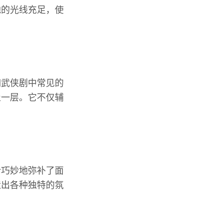
地的光线充足，使
如武侠剧中常见的
止一层。它不仅辅
。
计巧妙地弥补了面
造出各种独特的氛