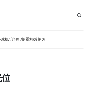
干冰机/泡泡机/烟雾机/冷焰火
光位