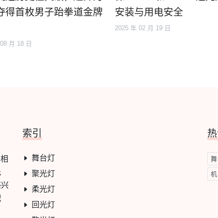
夺得首枚男子跆拳道金牌
安装与用电安全
2025 年 02 月 19 日
 08 月 18 日
索引
热
舞台灯
及相
舞
光
聚光灯
机
感兴
柔光灯
配
回光灯