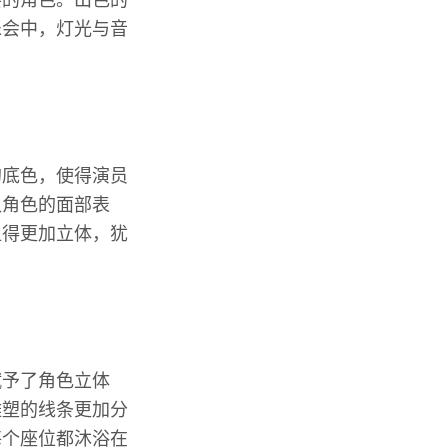
要的角色。出色的
乐会中，灯光与音
的底色，使得演员
认角色的面部表
显得更加立体，犹
赋予了角色立体
雕塑的线条更加分
每个座位都沐浴在