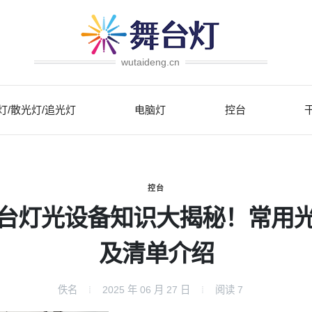
wutaideng.cn
灯/散光灯/追光灯
电脑灯
控台
控台
台灯光设备知识大揭秘！常用
及清单介绍
佚名
2025 年 06 月 27 日
阅读
7