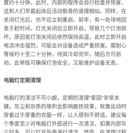
置约十分钟。此时，内部的程序会自行检查并恢复，
这和人们早晨起床后活动筋骨的道理相似。同样，在
关闭灯光后，也不应立刻重启。前年，有一处场地因
急于赶时间，灯光关闭后立即开启，导致几个灯泡损
坏。原因是灯泡关闭后依然保持高温，此时立即开启
电流冲击强烈，可能会对设备造成严重损害。需耐心
等候约十至二十分钟，待其冷却完毕，随后方可启
动，此举既可确保灯泡安全，又能维护设备无恙。
电脑灯定期清理
电脑灯的清洁不可小觑，定期的清理“家园”非常关
键。灰尘和杂质的堆积会影响散热效果，就像运动时
穿着过于厚重的衣服一样，让人感到不舒适。建议每
个季度至少对电脑灯外部进行一次清洁，如果内部灰
尘较多，可以打开外壳进行清洁。然而，在清理过程