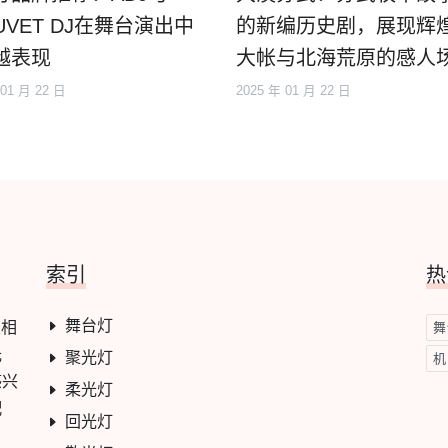
UVET DJ在舞台演出中
的新编历史剧，展现辉
越表现
大帐与北海荒原的感人
 01 月 22 日
2025 年 01 月 22 日
索引
热
舞台灯
及相
舞
光
聚光灯
机
感兴
柔光灯
配
回光灯