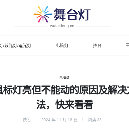
wutaideng.cn
灯/散光灯/追光灯
电脑灯
控台
电脑灯
鼠标灯亮但不能动的原因及解决
法，快来看看
佚名
2024 年 11 月 18 日
阅读
33