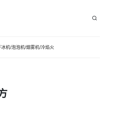
干冰机/泡泡机/烟雾机/冷焰火
方