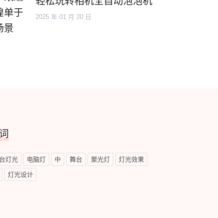
轻松玩转相机全自动泡泡机
煌单于
2025 年 01 月 20 日
场景
词
台灯光
电脑灯
中
舞台
聚光灯
灯光效果
灯光设计