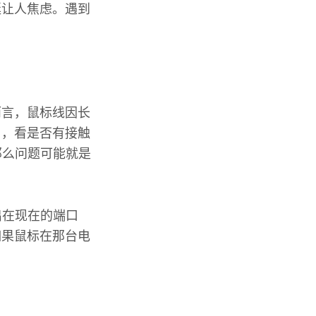
挺让人焦虑。遇到
而言，鼠标线因长
口，看是否有接触
那么问题可能就是
出在现在的端口
如果鼠标在那台电