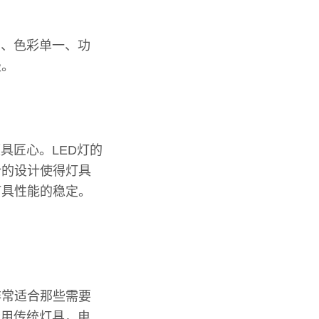
高、色彩单一、功
径。
具匠心。LED灯的
合的设计使得灯具
灯具性能的稳定。
非常适合那些需要
若用传统灯具，电