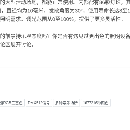
的大型活动场地，都能正常使用。内部配有86颗灯珠，其
颗，直径均为10毫米，发散角度为30°，使用寿命长达8至
照明需求。调光范围从0至100%，提供了更多灵活性。
的前景持乐观态度吗？你是否有遇见过更出色的照明设
论区展开讨论。
能RGB三基色
DMX512信号
多种娱乐场所
1677216种颜色