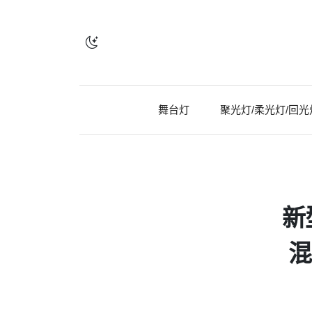
舞台灯
聚光灯/柔光灯/回光
新
混