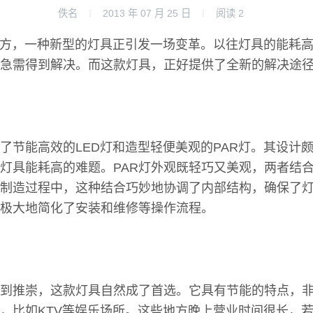
佚名
2013 年 07 月 25 日
阅读
2
地方，一种新型的灯具正引发一场变革。以往灯具的能耗
急需得到解决。而这款灯具，正好提供了全新的解决途
了节能高效的LED灯和造型轻便美观的PAR灯。其设计颇
灯具能耗高的难题。PAR灯外观既轻巧又美观，两者结
制造过程中，这种结合巧妙地协调了内部结构，确保了
极大地简化了安装和维修等操作流程。
到推崇，这款灯具自然成了首选。它具有节能的特点，
，比如KTV等娱乐场所。这些地方晚上营业时间很长，