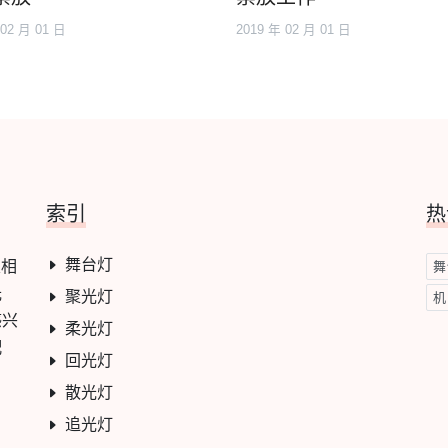
 02 月 01 日
2019 年 02 月 01 日
索引
热
舞台灯
及相
舞
光
聚光灯
机
感兴
柔光灯
配
回光灯
散光灯
追光灯