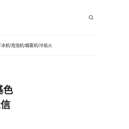
干冰机/泡泡机/烟雾机/冷焰火
基色
2信