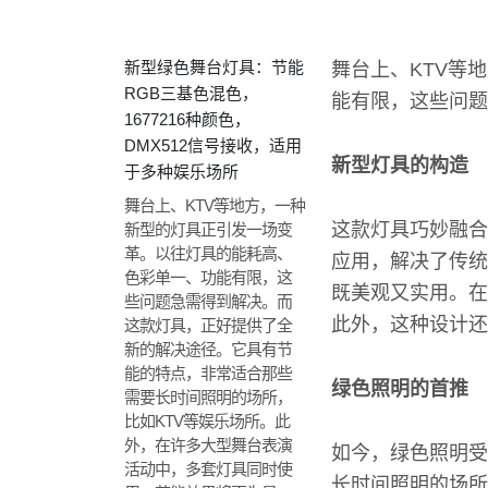
新型绿色舞台灯具：节能
舞台上、KTV等
RGB三基色混色，
能有限，这些问题
1677216种颜色，
DMX512信号接收，适用
新型灯具的构造
于多种娱乐场所
舞台上、KTV等地方，一种
这款灯具巧妙融合
新型的灯具正引发一场变
革。以往灯具的能耗高、
应用，解决了传统
色彩单一、功能有限，这
既美观又实用。在
些问题急需得到解决。而
此外，这种设计还
这款灯具，正好提供了全
新的解决途径。它具有节
能的特点，非常适合那些
绿色照明的首推
需要长时间照明的场所，
比如KTV等娱乐场所。此
外，在许多大型舞台表演
如今，绿色照明受
活动中，多套灯具同时使
长时间照明的场所