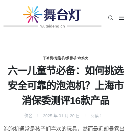
wutaideng.cn
干冰机/泡泡机/烟雾机/冷焰火
六一儿童节必备：如何挑选
安全可靠的泡泡机？上海市
消保委测评16款产品
佚名
2025 年 01 月 20 日
阅读
1
泡泡机通常是孩子们喜欢的玩具，然而最近却暴露出